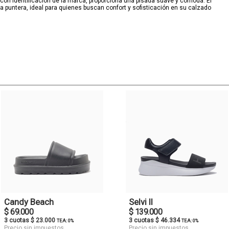
, con identificación de la marca, proporciona una pisada suave y cómoda. El
la puntera, ideal para quienes buscan confort y sofisticación en su calzado
Candy Beach
Selvi II
$ 69.000
$ 139.000
3 cuotas $ 23.000
3 cuotas $ 46.334
TEA: 0%
TEA: 0%
Precio sin impuestos
Precio sin impuestos