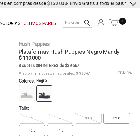
res en compras desde $150.000
• Envío Gratis a todo el país* •
Envío 
0
NOLOGIAS
ÚLTIMOS PARES
Hush Puppies
Plataformas
Hush Puppies
Negro Mandy
$ 119.000
3 cuotas SIN INTERÉS de $39.667
TEA: 0%
$ 98347
Precio sin impuestos nacionales:
Colores:
Negro
Talle:
36.0
37.0
38.0
39.0
40.0
41.0