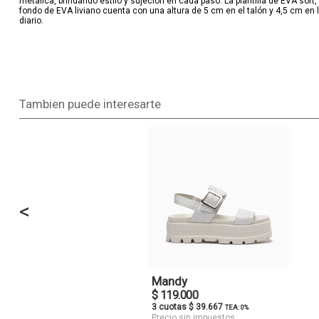
metálica, brindando estilo y sujeción en cada paso. La plantilla de EVA soft
fondo de EVA liviano cuenta con una altura de 5 cm en el talón y 4,5 cm en 
diario.
Tambien puede interesarte
<
Mandy
$ 119.000
3 cuotas $ 39.667
TEA: 0%
Precio sin impuestos