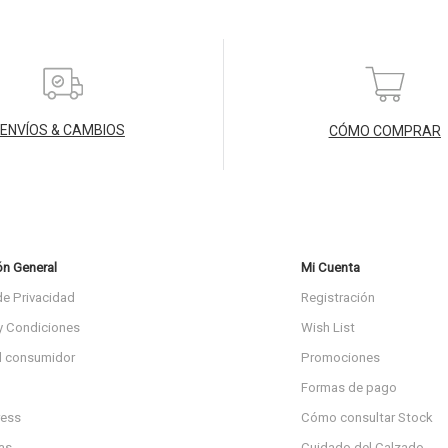
ENVÍOS & CAMBIOS
CÓMO COMPRAR
ón General
Mi Cuenta
de Privacidad
Registración
y Condiciones
Wish List
l consumidor
Promociones
Formas de pago
ress
Cómo consultar Stock
as
Cuidado del Calzado