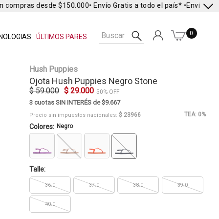
n compras desde $150.000
• Envío Gratis a todo el país* •
Envío Expr
0
NOLOGIAS
ÚLTIMOS PARES
Hush Puppies
Ojota
Hush Puppies
Negro Stone
$ 59.000
$ 29.000
50% OFF
3 cuotas SIN INTERÉS de $9.667
TEA: 0%
$ 23966
Precio sin impuestos nacionales:
Colores:
Negro
Talle:
36.0
37.0
38.0
39.0
40.0