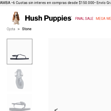
AMBA •
6 Cuotas sin interes en compras desde $150.000
• Envío Grat
FINAL SALE
MEGA WE
Ojota
Stone
<