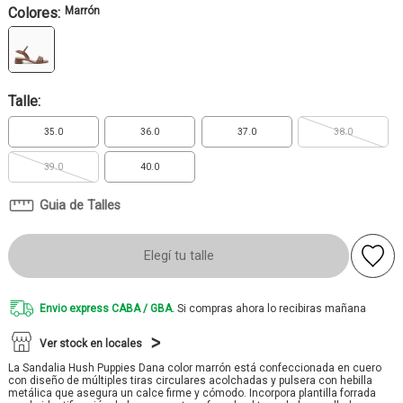
Colores:
Marrón
Talle:
35.0
36.0
37.0
38.0
39.0
40.0
Guia de Talles
Elegí tu talle
Envio express CABA / GBA.
Si compras ahora lo recibiras mañana
Ver stock en locales
La Sandalia Hush Puppies Dana color marrón está confeccionada en cuero
con diseño de múltiples tiras circulares acolchadas y pulsera con hebilla
metálica que asegura un calce firme y cómodo. Incorpora plantilla forrada