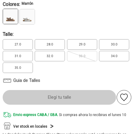
Colores:
Marrón
Talle:
27.0
28.0
29.0
30.0
31.0
32.0
33.0
34.0
35.0
Guia de Talles
Elegí tu talle
Envio express CABA / GBA.
Si compras ahora lo recibiras el lunes 10
Ver stock en locales