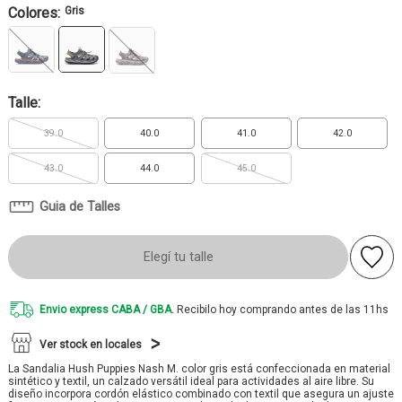
Colores:
Gris
Talle:
39.0
40.0
41.0
42.0
43.0
44.0
45.0
Guia de Talles
Elegí tu talle
Envio express CABA / GBA.
Recibilo hoy comprando antes de las 11hs
Ver stock en locales
La Sandalia Hush Puppies Nash M. color gris está confeccionada en material
sintético y textil, un calzado versátil ideal para actividades al aire libre. Su
diseño incorpora cordón elástico combinado con textil que asegura un ajuste