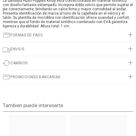
La Sandalia Hush Puppies Kindy está confeccionada en material sintético
con diseño fantasía estampado. Incorpora doble velcro que permite sujetar el
pie correctamente, brindando un calce firme y mayor comodidad al andar.
Presenta identificación de marca al tono de la capellada en el velcro y el
talón. Su plantilla de microfibra con identificación ofrece suavidad y confort,
mientras que el fondo de material sintético combinado con EVA garantiza
ligereza y durabilidad. Altura total: 1 cm.
FORMAS DE PAGO
ENVIOS
CAMBIOS
PROMOCIONES BANCARIAS
Tambien puede interesarte