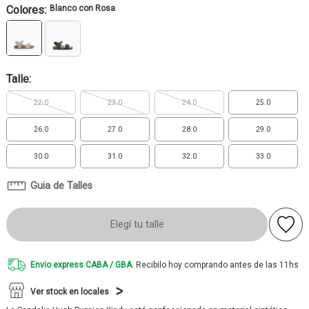
Colores:
Blanco con Rosa
Talle:
22.0
23.0
24.0
25.0
26.0
27.0
28.0
29.0
30.0
31.0
32.0
33.0
Guia de Talles
Elegí tu talle
Envio express CABA / GBA.
Recibilo hoy comprando antes de las 11hs
Ver stock en locales