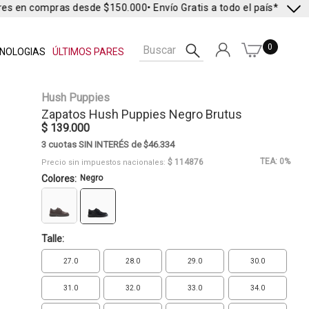
res en compras desde $150.000
• Envío Gratis a todo el país* •
Envío 
0
NOLOGIAS
ÚLTIMOS PARES
Hush Puppies
Zapatos
Hush Puppies
Negro Brutus
$ 139.000
3 cuotas SIN INTERÉS de $46.334
TEA: 0%
$ 114876
Precio sin impuestos nacionales:
Colores:
Negro
Talle:
27.0
28.0
29.0
30.0
31.0
32.0
33.0
34.0