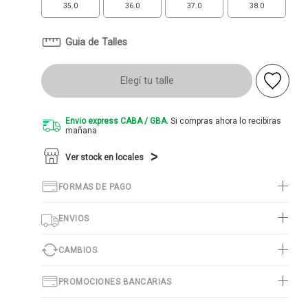
35.0
36.0
37.0
38.0
Guia de Talles
Elegí tu talle
Envio express CABA / GBA.
Si compras ahora lo recibiras
mañana
Ver stock en locales
FORMAS DE PAGO
ENVIOS
CAMBIOS
PROMOCIONES BANCARIAS