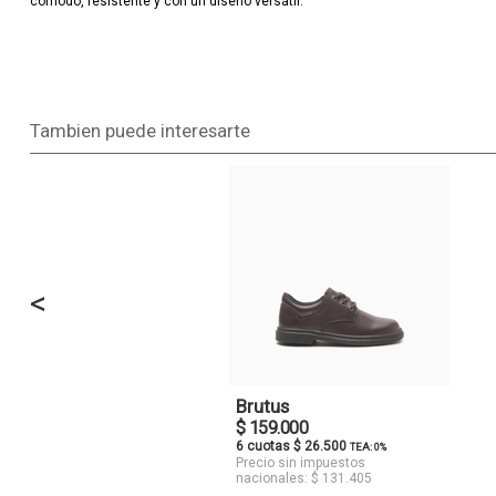
cómodo, resistente y con un diseño versátil.
Tambien puede interesarte
<
Brutus
$ 159.000
6 cuotas $ 26.500
TEA: 0%
Precio sin impuestos
nacionales: $ 131.405