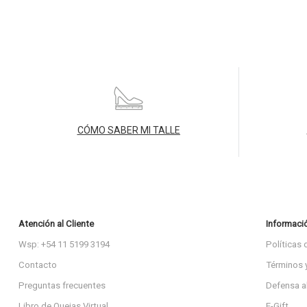
CÓMO SABER MI TALLE
Atención al Cliente
Informaci
Wsp: +54 11 5199 3194
Políticas 
Contacto
Términos 
Preguntas frecuentes
Defensa a
Libro de Quejas Virtual
E-Gift