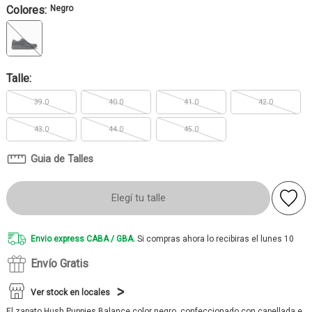
Colores:
Negro
Talle:
39.0
40.0
41.0
42.0
43.0
44.0
45.0
Guia de Talles
Elegí tu talle
Envio express CABA / GBA.
Si compras ahora lo recibiras el lunes 10
Envío Gratis
Ver stock en locales
El zapato Hush Puppies Balance color negro, confeccionado con capellada e