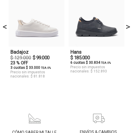
<
>
Badajoz
Hans
$ 129.000
$ 99.000
$ 185.000
23 % OFF
6 cuotas $ 30.834
TEA: 0%
Precio sin impuestos
3 cuotas $ 33.000
TEA: 0%
nacionales: $ 152.893
Precio sin impuestos
nacionales: $ 81.818
ENVÍOS & CAMBIOS
CÓMO SABER MI TALLE