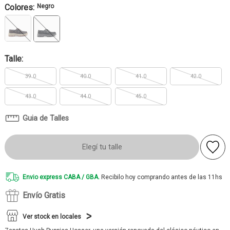
Colores:
Negro
Talle:
39.0
40.0
41.0
42.0
43.0
44.0
45.0
Guia de Talles
Elegí tu talle
Envio express CABA / GBA.
Recibilo hoy comprando antes de las 11hs
Envío Gratis
Ver stock en locales