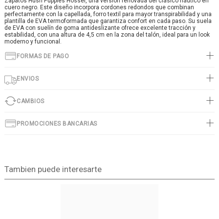
Zapatos Hush Puppies Hosser, una versión renovada del clásico náutico en
cuero negro. Este diseño incorpora cordones redondos que combinan
perfectamente con la capellada, forro textil para mayor transpirabilidad y una
plantilla de EVA termoformada que garantiza confort en cada paso. Su suela
de EVA con suelín de goma antideslizante ofrece excelente tracción y
estabilidad, con una altura de 4,5 cm en la zona del talón, ideal para un look
moderno y funcional.
FORMAS DE PAGO
ENVIOS
CAMBIOS
PROMOCIONES BANCARIAS
Tambien puede interesarte