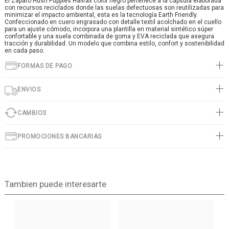
El Zapato Hush Puppies Halifax color negro pertenece a la cápsula elaborada
con recursos reciclados donde las suelas defectuosas son reutilizadas para
minimizar el impacto ambiental, esta es la tecnología Earth Friendly.
Confeccionado en cuero engrasado con detalle textil acolchado en el cuello
para un ajuste cómodo, incorpora una plantilla en material sintético súper
confortable y una suela combinada de goma y EVA reciclada que asegura
tracción y durabilidad. Un modelo que combina estilo, confort y sostenibilidad
en cada paso.
FORMAS DE PAGO
ENVIOS
CAMBIOS
PROMOCIONES BANCARIAS
Tambien puede interesarte