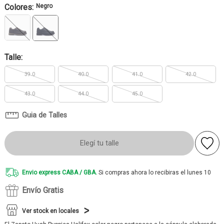
Colores:
Negro
Talle:
39.0
40.0
41.0
42.0
43.0
44.0
45.0
Guia de Talles
Elegí tu talle
Envio express CABA / GBA.
Si compras ahora lo recibiras el lunes 10
Envío Gratis
Ver stock en locales