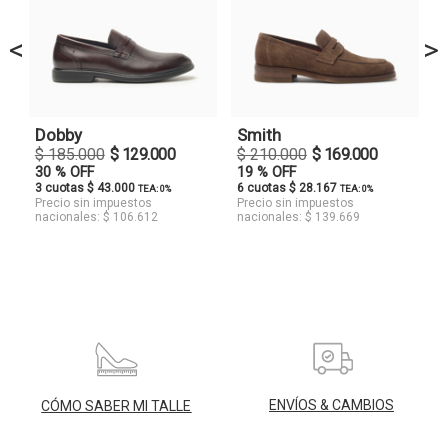
<
>
Dobby
Smith
$ 185.000
$ 129.000
$ 210.000
$ 169.000
30 % OFF
19 % OFF
3 cuotas $ 43.000
6 cuotas $ 28.167
TEA: 0%
TEA: 0%
Precio sin impuestos
Precio sin impuestos
nacionales: $ 106.612
nacionales: $ 139.669
ENVÍOS & CAMBIOS
CÓMO SABER MI TALLE