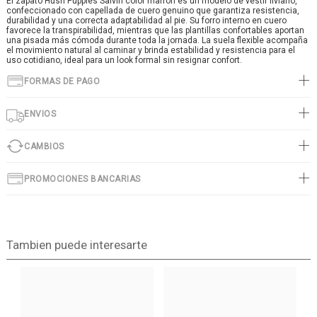
El zapato Hush Puppies Salvin color marrón es un modelo de vestir liviano,
confeccionado con capellada de cuero genuino que garantiza resistencia,
durabilidad y una correcta adaptabilidad al pie. Su forro interno en cuero
favorece la transpirabilidad, mientras que las plantillas confortables aportan
una pisada más cómoda durante toda la jornada. La suela flexible acompaña
el movimiento natural al caminar y brinda estabilidad y resistencia para el
uso cotidiano, ideal para un look formal sin resignar confort.
FORMAS DE PAGO
ENVIOS
CAMBIOS
PROMOCIONES BANCARIAS
Tambien puede interesarte