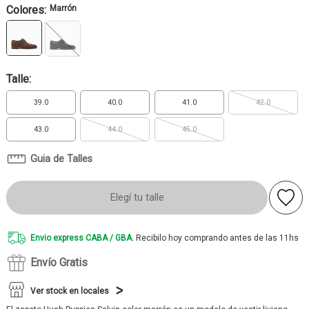
Colores:
Marrón
Talle:
39.0
40.0
41.0
42.0
43.0
44.0
45.0
Guia de Talles
Elegí tu talle
Envio express CABA / GBA.
Recibilo hoy comprando antes de las 11hs
Envío Gratis
Ver stock en locales