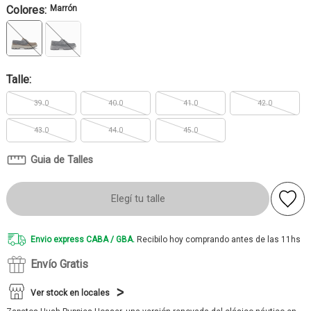
Colores:
Marrón
Talle:
39.0
40.0
41.0
42.0
43.0
44.0
45.0
Guia de Talles
Elegí tu talle
Envio express CABA / GBA.
Recibilo hoy comprando antes de las 11hs
Envío Gratis
Ver stock en locales