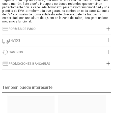
Zapatos Hush Puppies Hosser, una versión renovada del clásico náutico en
cuero marrón. Este diseño incorpora cordones redondos que combinan
perfectamente con la capellada, forro textil para mayor transpirabilidad y una
plantilla de EVA termoformada que garantiza confort en cada paso. Su suela
de EVA con suelín de goma antideslizante ofrece excelente tracción y
estabilidad, con una altura de 4,5 cm en la zona del talón, ideal para un look
moderno y funcional.
FORMAS DE PAGO
ENVIOS
CAMBIOS
PROMOCIONES BANCARIAS
Tambien puede interesarte