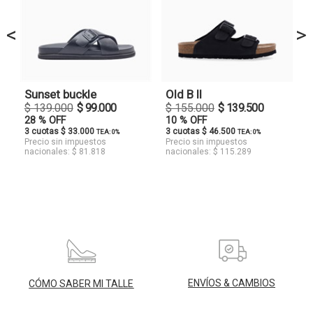
<
>
Sunset buckle
Old B II
$ 139.000
$ 99.000
$ 155.000
$ 139.500
28 % OFF
10 % OFF
3 cuotas $ 33.000
3 cuotas $ 46.500
TEA: 0%
TEA: 0%
Precio sin impuestos
Precio sin impuestos
nacionales: $ 81.818
nacionales: $ 115.289
ENVÍOS & CAMBIOS
CÓMO SABER MI TALLE