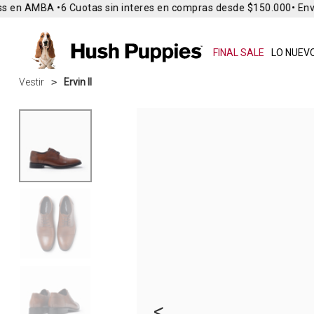
 en AMBA •
6 Cuotas sin interes en compras desde $150.000
• Envío
FINAL SALE
LO NUEVO
Vestir
Ervin II
<