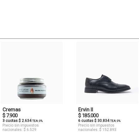
Cremas
Ervin II
$ 7.900
$ 185.000
3 cuotas $ 2.634
6 cuotas $ 30.834
TEA: 0%
TEA: 0%
Precio sin impuestos
Precio sin impuestos
nacionales: $ 6.529
nacionales: $ 152.893