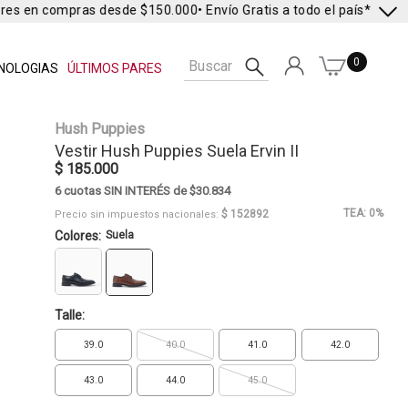
res en compras desde $150.000
• Envío Gratis a todo el país* •
Envío 
0
NOLOGIAS
ÚLTIMOS PARES
Hush Puppies
Vestir
Hush Puppies
Suela Ervin II
$ 185.000
6 cuotas SIN INTERÉS de $30.834
TEA: 0%
$ 152892
Precio sin impuestos nacionales:
Colores:
Suela
Talle:
39.0
40.0
41.0
42.0
43.0
44.0
45.0