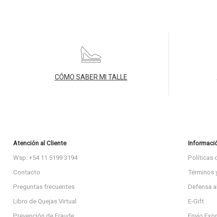
CÓMO SABER MI TALLE
Atención al Cliente
Informaci
Wsp: +54 11 5199 3194
Políticas 
Contacto
Términos 
Preguntas frecuentes
Defensa a
Libro de Quejas Virtual
E-Gift
Prevención de Fraude
Envío Exp