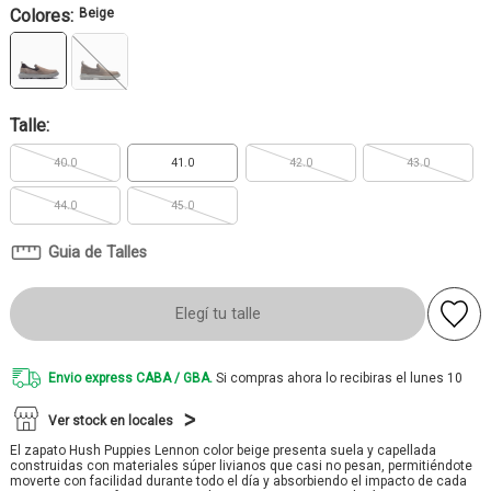
Colores:
Beige
Talle:
40.0
41.0
42.0
43.0
44.0
45.0
Guia de Talles
Elegí tu talle
Envio express CABA / GBA.
Si compras ahora lo recibiras el lunes 10
Ver stock en locales
El zapato Hush Puppies Lennon color beige presenta suela y capellada
construidas con materiales súper livianos que casi no pesan, permitiéndote
moverte con facilidad durante todo el día y absorbiendo el impacto de cada