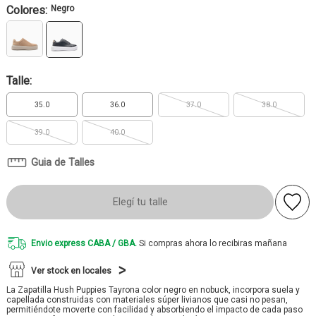
Colores:
Negro
Talle:
35.0
36.0
37.0
38.0
39.0
40.0
Guia de Talles
Elegí tu talle
Envio express CABA / GBA.
Si compras ahora lo recibiras mañana
Ver stock en locales
La Zapatilla Hush Puppies Tayrona color negro en nobuck, incorpora suela y
capellada construidas con materiales súper livianos que casi no pesan,
permitiéndote moverte con facilidad y absorbiendo el impacto de cada paso