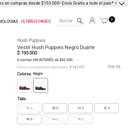
es en compras desde $150.000
• Envío Gratis a todo el país* •
Envío E
0
NOLOGIAS
ÚLTIMOS PARES
Hush Puppies
Vestir
Hush Puppies
Negro Duarte
$ 195.000
6 cuotas SIN INTERÉS de $32.500
TEA: 0%
$ 161157
Precio sin impuestos nacionales:
Colores:
Negro
Talle:
39.0
40.0
41.0
42.0
43.0
44.0
45.0