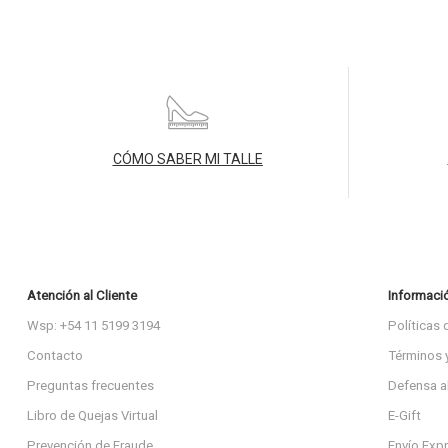
CÓMO SABER MI TALLE
Atención al Cliente
Informaci
Wsp: +54 11 5199 3194
Políticas 
Contacto
Términos 
Preguntas frecuentes
Defensa a
Libro de Quejas Virtual
E-Gift
Prevención de Fraude
Envío Exp