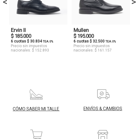
<
>
Ervin II
Mullen
$ 185.000
$ 195.000
6 cuotas $ 30.834
6 cuotas $ 32.500
TEA: 0%
TEA: 0%
Precio sin impuestos
Precio sin impuestos
nacionales: $ 152.893
nacionales: $ 161.157
ENVÍOS & CAMBIOS
CÓMO SABER MI TALLE