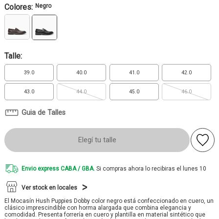
Colores:
Negro
Talle:
39.0
40.0
41.0
42.0
43.0
44.0
45.0
46.0
Guia de Talles
Elegí tu talle
Envio express CABA / GBA.
Si compras ahora lo recibiras el lunes 10
Ver stock en locales
El Mocasín Hush Puppies Dobby color negro está confeccionado en cuero, un
clásico imprescindible con horma alargada que combina elegancia y
comodidad. Presenta forrería en cuero y plantilla en material sintético que