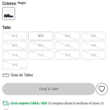
Colores:
Negro
Talle:
07.0
07.5
08.0
08.5
09.0
09.5
10.0
10.5
11.0
11.5
12.0
12.5
13.0
Guia de Talles
Elegí tu talle
Envio express CABA / GBA.
Si compras ahora lo recibiras el lunes 10