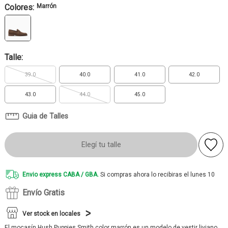
Colores:
Marrón
Talle:
39.0
40.0
41.0
42.0
43.0
44.0
45.0
Guia de Talles
Elegí tu talle
Envio express CABA / GBA.
Si compras ahora lo recibiras el lunes 10
Envío Gratis
Ver stock en locales
El mocasín Hush Puppies Smith color marrón es un modelo de vestir liviano