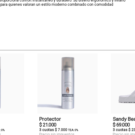
 proporciona confort instantáneo y duradero. Su diseño ergonómico y liviano
cta para quienes valoran un estilo moderno combinado con comodidad
Protector
Sandy Be
$ 21.000
$ 69.000
3 cuotas $ 7.000
3 cuotas $ 2
: 0%
TEA: 0%
s
Precio sin impuestos
Precio sin i