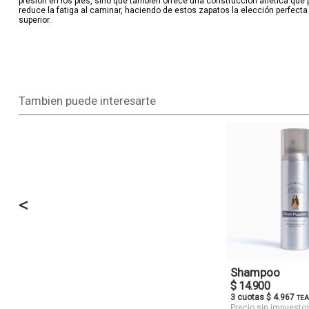
presión en los pies, sino que también ofrece una construcción atlética que
reduce la fatiga al caminar, haciendo de estos zapatos la elección perfe
superior.
Tambien puede interesarte
<
Shampoo
$ 14.900
3 cuotas $ 4.967
TEA
Precio sin impuesto