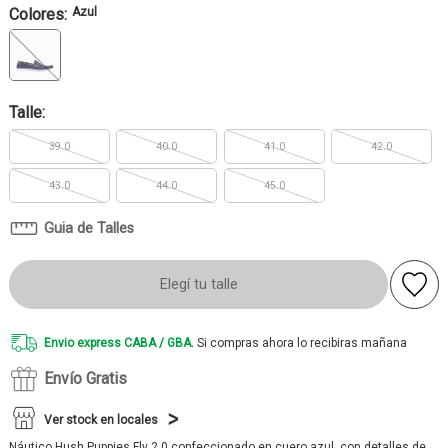
Colores:
Azul
Talle:
39.0
40.0
41.0
42.0
43.0
44.0
45.0
Guia de Talles
Elegí tu talle
Envio express CABA / GBA.
Si compras ahora lo recibiras mañana
Envío Gratis
Ver stock en locales
Náutico Hush Puppies Fly 2.0 confeccionado en cuero azul, con detalles de