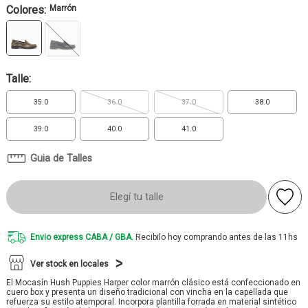
Colores:
Marrón
Talle:
35.0
36.0
37.0
38.0
39.0
40.0
41.0
Guia de Talles
Elegí tu talle
Envio express CABA / GBA.
Recibilo hoy comprando antes de las 11hs
Ver stock en locales
El Mocasín Hush Puppies Harper color marrón clásico está confeccionado en
cuero box y presenta un diseño tradicional con vincha en la capellada que
refuerza su estilo atemporal. Incorpora plantilla forrada en material sintético