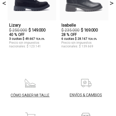
<
>
Lizary
Isabelle
$ 250.000
$ 149.000
$ 235.000
$ 169.000
40 % OFF
28 % OFF
3 cuotas $ 49.667
6 cuotas $ 28.167
TEA: 0%
TEA: 0%
Precio sin impuestos
Precio sin impuestos
nacionales: $ 123.141
nacionales: $ 139.669
ENVÍOS & CAMBIOS
CÓMO SABER MI TALLE