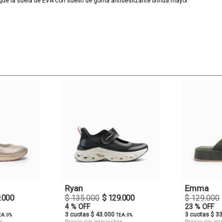
as que la suela de EVA con suelín de goma antideslizante brinda mayor
Ryan
Emma
.000
$ 135.000
$ 129.000
$ 129.000
4 % OFF
23 % OFF
3 cuotas $ 43.000
3 cuotas $ 3
EA: 0%
TEA: 0%
s
Precio sin impuestos
Precio sin i