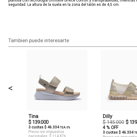
plantilla con tecnología Ortholite ofrece confort y transpirabilidad, mientr
seguridad. La altura de la suela en la zona del talón es de 4,5 cm.
Tambien puede interesarte
<
Tina
Dilly
$ 139.000
$ 145.000
$ 139
3 cuotas $ 46.334
4 % OFF
TEA: 0%
Precio sin impuestos
3 cuotas $ 46.334
T
nacionales: $ 114.876
Precio sin impuesto