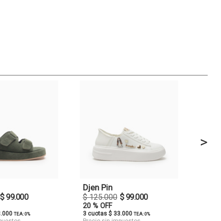
>
Djen Pin
$ 99.000
$ 125.000
$ 99.000
20 % OFF
3.000
3 cuotas $ 33.000
TEA: 0%
TEA: 0%
mpuestos
Precio sin impuestos