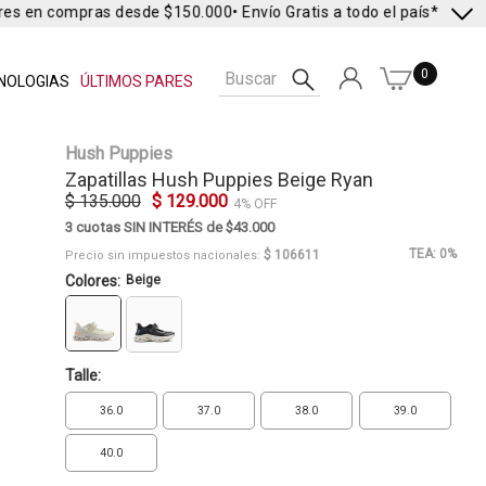
res en compras desde $150.000
• Envío Gratis a todo el país* •
Envío 
0
NOLOGIAS
ÚLTIMOS PARES
Hush Puppies
Zapatillas
Hush Puppies
Beige Ryan
$ 135.000
$ 129.000
4% OFF
3 cuotas SIN INTERÉS de $43.000
TEA: 0%
$ 106611
Precio sin impuestos nacionales:
Colores:
Beige
Talle:
36.0
37.0
38.0
39.0
40.0