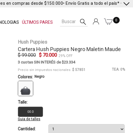
es en compras desde $150.000
• Envío Gratis a todo el país* •
Envío 
0
NOLOGIAS
ÚLTIMOS PARES
Hush Puppies
Cartera
Hush Puppies
Negro Maletin Maude
$ 99.000
$ 70.000
29% OFF
3 cuotas SIN INTERÉS de $23.334
TEA: 0%
$ 57851
Precio sin impuestos nacionales:
Colores:
Negro
Talle:
00.0
Guia de talles
Cantidad: