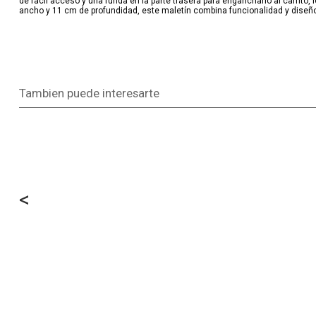
de fácil acceso y una funda en la parte trasera para engancharlo al carrito,
ancho y 11 cm de profundidad, este maletín combina funcionalidad y diseño e
Tambien puede interesarte
<