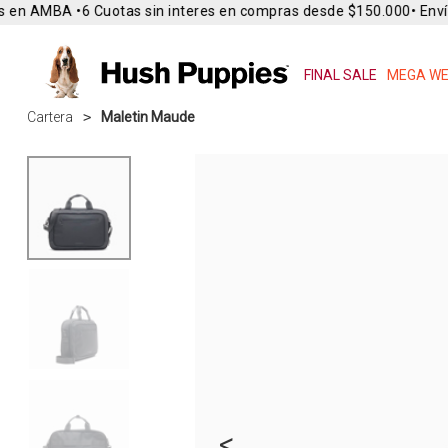
 en AMBA •
6 Cuotas sin interes en compras desde $150.000
• Envío 
FINAL SALE
MEGA WE
Cartera
Maletin Maude
<