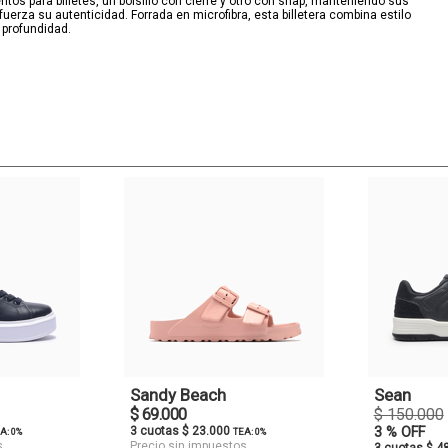
os para billetes, un bolsillo con cierre y otro con snap, manteniendo sus
erza su autenticidad. Forrada en microfibra, esta billetera combina estilo
 profundidad.
Sandy Beach
Sean
$ 69.000
$ 150.000
3 cuotas $ 23.000
3 % OFF
A: 0%
TEA: 0%
s
Precio sin impuestos