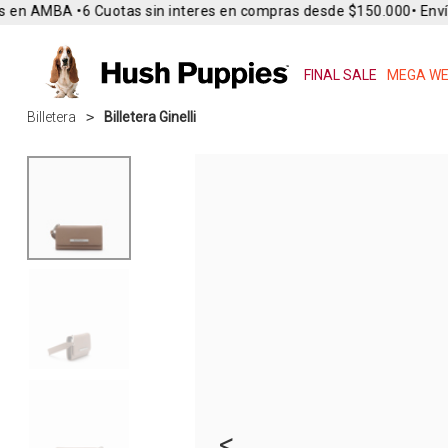
 en AMBA •
6 Cuotas sin interes en compras desde $150.000
• Envío
FINAL SALE
MEGA WE
Billetera
Billetera Ginelli
<