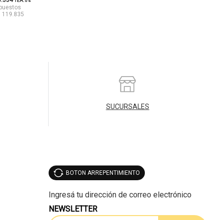
8.334
TEA: 0%
mpuestos
$ 119.835
SUCURSALES
BOTON ARREPENTIMIENTO
NEWSLETTER