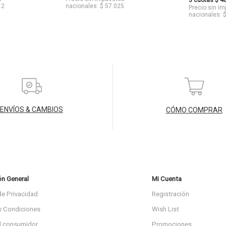
3 cuotas $ 4
12
nacionales: $ 57.025
Precio sin i
nacionales: 
ENVÍOS & CAMBIOS
CÓMO COMPRAR
ón General
Mi Cuenta
de Privacidad
Registración
y Condiciones
Wish List
l consumidor
Promociones