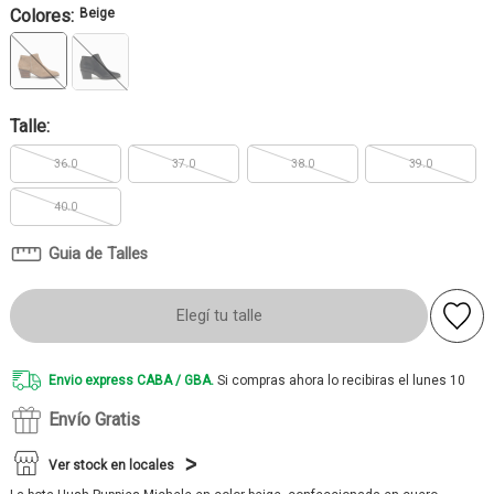
Colores:
Beige
Talle:
36.0
37.0
38.0
39.0
40.0
Guia de Talles
Elegí tu talle
Envio express CABA / GBA.
Si compras ahora lo recibiras el lunes 10
Envío Gratis
Ver stock en locales