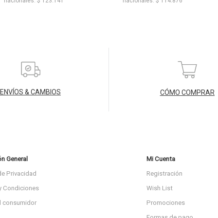
nacionales: $ 123.141
nacionales: $ 114.876
ENVÍOS & CAMBIOS
CÓMO COMPRAR
ón General
Mi Cuenta
de Privacidad
Registración
y Condiciones
Wish List
l consumidor
Promociones
Formas de pago