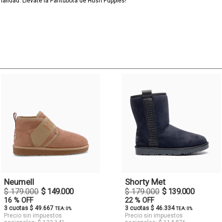
alidad. Llévate la Pantubota de Hush Puppies!
Neumell
Shorty Met
$ 179.000
$ 149.000
$ 179.000
$ 139.000
16 % OFF
22 % OFF
3 cuotas $ 49.667
3 cuotas $ 46.334
TEA: 0%
TEA: 0%
Precio sin impuestos
Precio sin impuestos