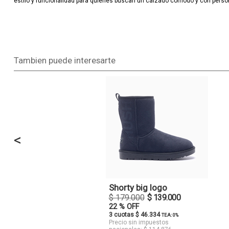
estilo y funcionalidad para quienes buscan un calzado cómodo y con person
Tambien puede interesarte
<
Shorty big logo
$ 179.000
$ 139.000
22 % OFF
3 cuotas $ 46.334
TEA: 0%
Precio sin impuestos