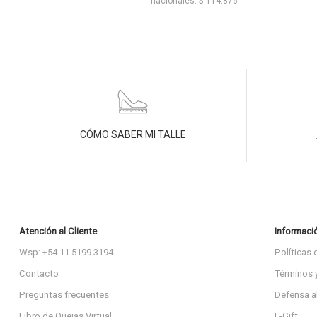
nacionales: $ 114.876
CÓMO SABER MI TALLE
Atención al Cliente
Informaci
Wsp: +54 11 5199 3194
Políticas 
Contacto
Términos 
Preguntas frecuentes
Defensa a
Libro de Quejas Virtual
E-Gift