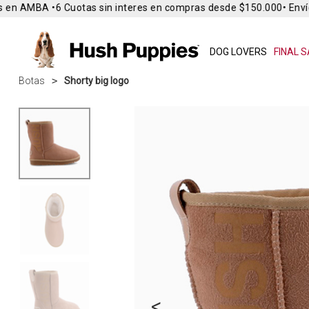
 en AMBA •
6 Cuotas sin interes en compras desde $150.000
• Envío 
DOG LOVERS
FINAL S
Botas
Shorty big logo
<