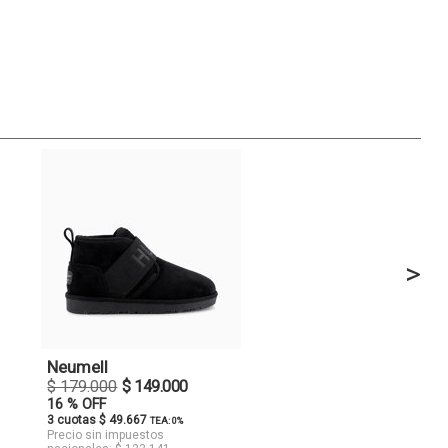
>
Neumell
$ 179.000
$ 149.000
16 % OFF
3 cuotas $ 49.667
TEA: 0%
Precio sin impuestos