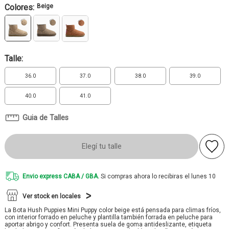
Colores:
Beige
Talle:
36.0
37.0
38.0
39.0
40.0
41.0
Guia de Talles
Elegí tu talle
Envio express CABA / GBA.
Si compras ahora lo recibiras el lunes 10
Ver stock en locales
La Bota Hush Puppies Mini Puppy color beige está pensada para climas fríos,
con interior forrado en peluche y plantilla también forrada en peluche para
aportar abrigo y confort. Presenta suela de goma antideslizante, etiqueta