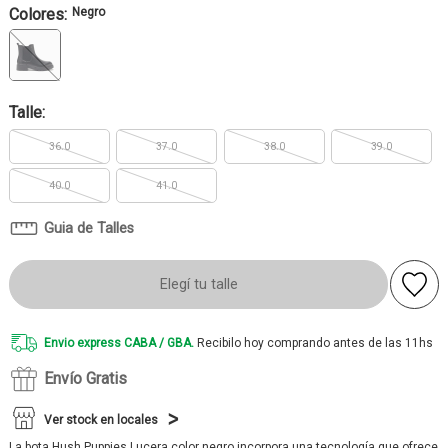
Colores:
Negro
Talle:
36.0
37.0
38.0
39.0
40.0
41.0
Guia de Talles
Elegí tu talle
Envio express CABA / GBA.
Recibilo hoy comprando antes de las 11hs
Envío Gratis
Ver stock en locales
La bota Hush Puppies Lucera color negro incorpora una tecnología que ofrece