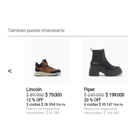
Tambien puede interesarte
<
Lincoln
Piper
$ 89.900
$ 79.000
$ 249.000
$ 199.000
12 % OFF
20 % OFF
3 cuotas $ 26.334
6 cuotas $ 33.167
TEA: 0%
TEA: 0%
Precio sin impuestos
Precio sin impuestos
nacionales: $ 65.289
nacionales: $ 164.463