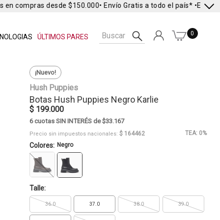
s en compras desde $150.000
• Envío Gratis a todo el país* •
Envío Ex
0
NOLOGIAS
ÚLTIMOS PARES
¡Nuevo!
Hush Puppies
Botas
Hush Puppies
Negro Karlie
$ 199.000
6 cuotas SIN INTERÉS de $33.167
TEA: 0%
$ 164462
Precio sin impuestos nacionales:
Colores:
Negro
Talle:
36.0
37.0
38.0
39.0