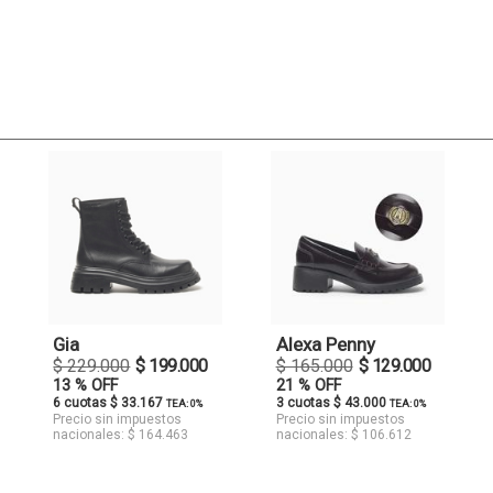
Gia
Alexa Penny
$ 229.000
$ 199.000
$ 165.000
$ 129.000
13 % OFF
21 % OFF
6 cuotas $ 33.167
3 cuotas $ 43.000
TEA: 0%
TEA: 0%
Precio sin impuestos
Precio sin impuestos
nacionales: $ 164.463
nacionales: $ 106.612