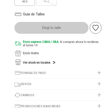
40.0
41.0
Guia de Talles
Elegí tu talle
Envio express CABA / GBA.
Si compras ahora lo recibiras
el lunes 10
Envío Gratis
Ver stock en locales
FORMAS DE PAGO
ENVIOS
CAMBIOS
PROMOCIONES BANCARIAS