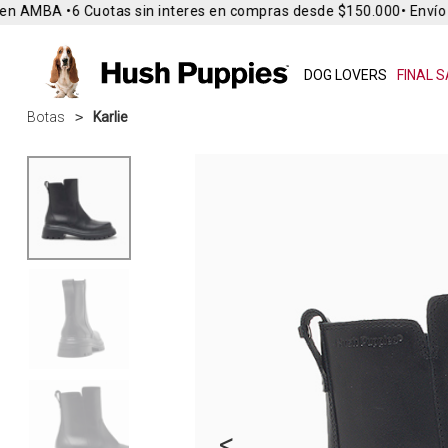
n AMBA •
6 Cuotas sin interes en compras desde $150.000
• Envío G
DOG LOVERS
FINAL S
Botas
Karlie
<