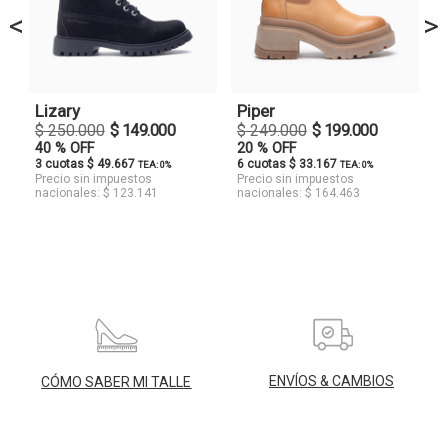
<
>
Lizary
Piper
$ 250.000
$ 149.000
$ 249.000
$ 199.000
40 % OFF
20 % OFF
3 cuotas $ 49.667
6 cuotas $ 33.167
TEA: 0%
TEA: 0%
Precio sin impuestos
Precio sin impuestos
nacionales: $ 123.141
nacionales: $ 164.463
ENVÍOS & CAMBIOS
CÓMO SABER MI TALLE