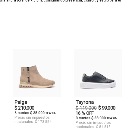
na altura total de 7,5 cm, combinando presencia, confort y estilo para el
Paige
Tayrona
$ 210.000
$ 119.000
$ 99.000
6 cuotas $ 35.000
16 % OFF
TEA: 0%
Precio sin impuestos
3 cuotas $ 33.000
TEA: 0%
nacionales: $ 173.554
Precio sin impuestos
nacionales: $ 81.818