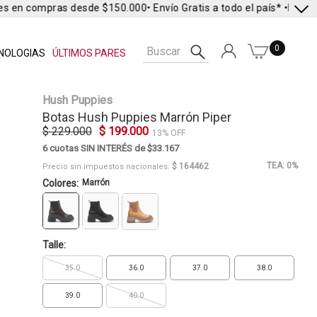
s en compras desde $150.000
• Envío Gratis a todo el país* •
Envío E
0
NOLOGIAS
ÚLTIMOS PARES
Hush Puppies
Botas
Hush Puppies
Marrón Piper
$ 229.000
$ 199.000
13% OFF
6 cuotas SIN INTERÉS de $33.167
TEA: 0%
$ 164462
Precio sin impuestos nacionales:
Colores:
Marrón
Talle:
35.0
36.0
37.0
38.0
39.0
40.0