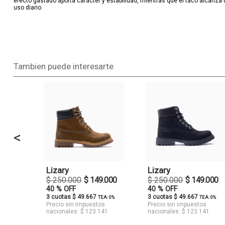
efecto gastado aporta carácter y estabilidad, mientras que el taco alcanza u
uso diario.
Tambien puede interesarte
<
Lizary
Lizary
$ 250.000
$ 149.000
$ 250.000
$ 149.000
40 % OFF
40 % OFF
3 cuotas $ 49.667
3 cuotas $ 49.667
TEA: 0%
TEA: 0%
Precio sin impuestos
Precio sin impuestos
nacionales: $ 123.141
nacionales: $ 123.141