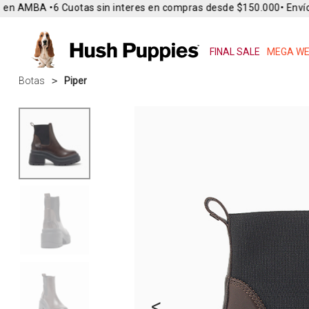
en AMBA •
6 Cuotas sin interes en compras desde $150.000
• Envío G
FINAL SALE
MEGA WE
Botas
Piper
<