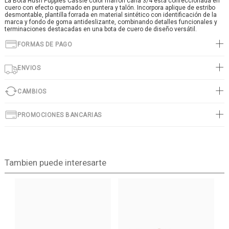
La Bota Hush Puppies Cassie color marrón caña 3/4 está confeccionada en
cuero con efecto quemado en puntera y talón. Incorpora aplique de estribo
desmontable, plantilla forrada en material sintético con identificación de la
marca y fondo de goma antideslizante, combinando detalles funcionales y
terminaciones destacadas en una bota de cuero de diseño versátil.
FORMAS DE PAGO
ENVIOS
CAMBIOS
PROMOCIONES BANCARIAS
Tambien puede interesarte