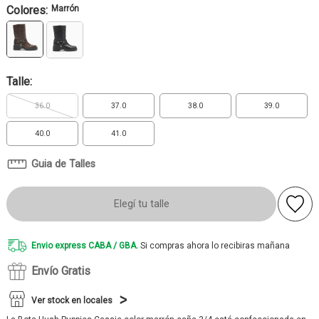
Colores:
Marrón
Talle:
36.0
37.0
38.0
39.0
40.0
41.0
Guia de Talles
Elegí tu talle
Envio express CABA / GBA.
Si compras ahora lo recibiras mañana
Envío Gratis
Ver stock en locales