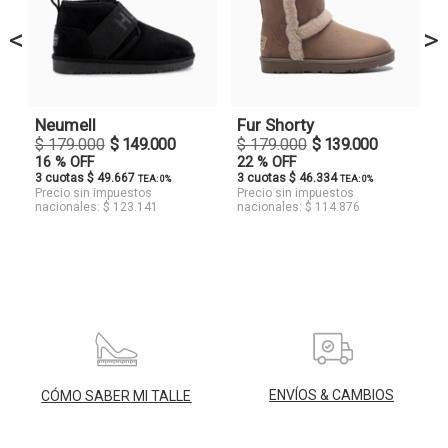
<
>
Neumell
Fur Shorty
$ 179.000
$ 149.000
$ 179.000
$ 139.000
16 % OFF
22 % OFF
3 cuotas $ 49.667
3 cuotas $ 46.334
TEA: 0%
TEA: 0%
Precio sin impuestos
Precio sin impuestos
nacionales: $ 123.141
nacionales: $ 114.876
ENVÍOS & CAMBIOS
CÓMO SABER MI TALLE