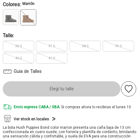
Colores:
Marrón
Talle:
36.0
37.0
38.0
39.0
40.0
41.0
Guia de Talles
Elegí tu talle
Envio express CABA / GBA.
Si compras ahora lo recibiras el lunes 10
Ver stock en locales
La bota Hush Puppies Bond color marron presenta una caña baja de 13 cm
confeccionada en cuero suede, con forrería y plantilla de corderito, brindando
una sensación cálida y confortable, y suela de EVA para una construcción