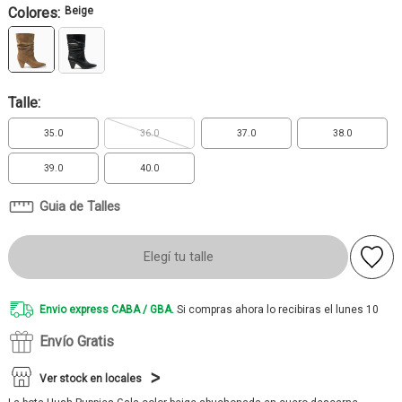
Colores:
Beige
Talle:
35.0
36.0
37.0
38.0
39.0
40.0
Guia de Talles
Elegí tu talle
Envio express CABA / GBA.
Si compras ahora lo recibiras el lunes 10
Envío Gratis
Ver stock en locales