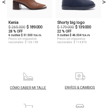
<
>
Kenia
Shorty big logo
$ 265.000
$ 189.000
$ 179.000
$ 139.000
28 % OFF
22 % OFF
6 cuotas $ 31.500
3 cuotas $ 46.334
TEA: 0%
TEA: 0%
Precio sin impuestos
Precio sin impuestos
nacionales: $ 156.198
nacionales: $ 114.876
ENVÍOS & CAMBIOS
CÓMO SABER MI TALLE