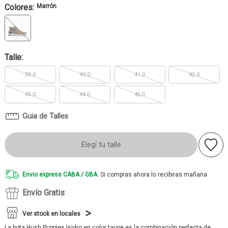
Colores:
Marrón
Talle:
39.0
40.0
41.0
42.0
43.0
44.0
45.0
Guia de Talles
Elegí tu talle
Envio express CABA / GBA.
Si compras ahora lo recibiras mañana
Envío Gratis
Ver stock en locales
La bota Hush Puppies Isidro en color taupe es la combinación perfecta de