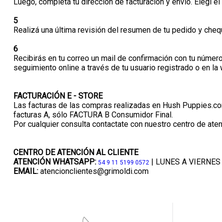
Luego, completá tu dirección de facturación y envío. Elegí 
5
Realizá una última revisión del resumen de tu pedido y cheq
6
Recibirás en tu correo un mail de confirmación con tu númer
seguimiento online a través de tu usuario registrado o en la
FACTURACIÓN E - STORE
Las facturas de las compras realizadas en Hush Puppies.com 
facturas A, sólo FACTURA B Consumidor Final.
Por cualquier consulta contactate con nuestro centro de atenc
CENTRO DE ATENCIÓN AL CLIENTE
ATENCIÓN WHATSAPP:
| LUNES A VIERNES 
54 9 11 5199 0572
EMAIL:
atencionclientes@grimoldi.com