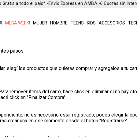
Gratis a todo el país* •
Envío Express en AMBA •
6 Cuotas sin inter
!
MEGA WEEK!
MUJER
HOMBRE
TEENS
KIDS
ACCESORIOS
TEC
entes pasos.
ar, elegí los productos que quieras comprar y agregalos a tu car
ara remover items del carro, hacé click en eliminar si no hay st
acé click en "Finalizar Compra".
pondiente, no es necesario estar registrado, podés elegir la opci
drás crear una en ese momento desde el botón "Registrarse".