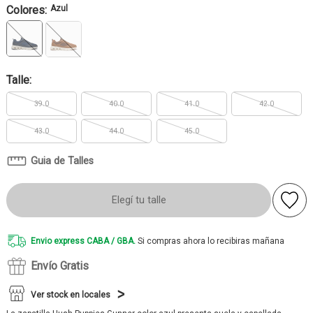
Colores:
Azul
Talle:
39.0
40.0
41.0
42.0
43.0
44.0
45.0
Guia de Talles
Elegí tu talle
Envio express CABA / GBA.
Si compras ahora lo recibiras mañana
Envío Gratis
Ver stock en locales