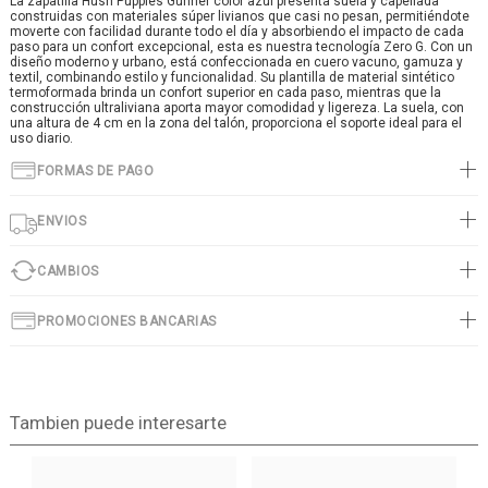
La zapatilla Hush Puppies Gunner color azul presenta suela y capellada
construidas con materiales súper livianos que casi no pesan, permitiéndote
moverte con facilidad durante todo el día y absorbiendo el impacto de cada
paso para un confort excepcional, esta es nuestra tecnología Zero G. Con un
diseño moderno y urbano, está confeccionada en cuero vacuno, gamuza y
textil, combinando estilo y funcionalidad. Su plantilla de material sintético
termoformada brinda un confort superior en cada paso, mientras que la
construcción ultraliviana aporta mayor comodidad y ligereza. La suela, con
una altura de 4 cm en la zona del talón, proporciona el soporte ideal para el
uso diario.
FORMAS DE PAGO
ENVIOS
CAMBIOS
PROMOCIONES BANCARIAS
Tambien puede interesarte