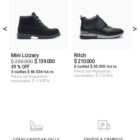
<
>
Mini Lizzary
Ritch
$ 230.000
$ 139.000
$ 210.000
39 % OFF
6 cuotas $ 35.000
TEA: 0%
Precio sin impuestos
3 cuotas $ 46.334
TEA: 0%
nacionales: $ 173.554
Precio sin impuestos
nacionales: $ 114.876
ENVÍOS & CAMBIOS
CÓMO SABER MI TALLE