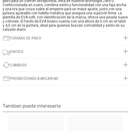
paso para un confort excepcional, esta es nuestra tecnología Zero G.
Confeccionada en cuero, combina estilo y funcionalidad con una faja ancha
y una tira que cruza sobre el empeine para un mejor ajuste, junto con una
pulsera ajustable con hebilla metálica que asegura una sujeción firme. La
plantilla de EVA soft, con identificación de la marca, ofrece una pisada suave
y cómoda. El fondo de EVA liviano cuenta con una altura de 5 cm en el talón
y 4,5 cm en la puntera, ideal para quienes buscan comodidad y estilo en su
calzado diario.
FORMAS DE PAGO
ENVIOS
CAMBIOS
PROMOCIONES BANCARIAS
Tambien puede interesarte