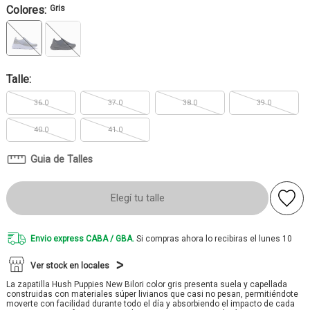
Colores:
Gris
Talle:
36.0
37.0
38.0
39.0
40.0
41.0
Guia de Talles
Elegí tu talle
Envio express CABA / GBA.
Si compras ahora lo recibiras el lunes 10
Ver stock en locales
La zapatilla Hush Puppies New Bilori color gris presenta suela y capellada
construidas con materiales súper livianos que casi no pesan, permitiéndote
moverte con facilidad durante todo el día y absorbiendo el impacto de cada