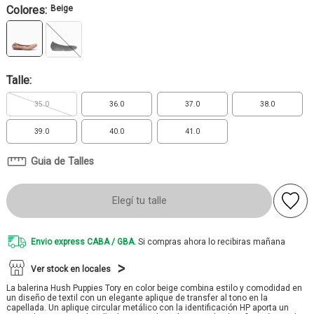
Colores:
Beige
Talle:
35.0
36.0
37.0
38.0
39.0
40.0
41.0
Guia de Talles
Elegí tu talle
Envio express CABA / GBA.
Si compras ahora lo recibiras mañana
Ver stock en locales
La balerina Hush Puppies Tory en color beige combina estilo y comodidad en
un diseño de textil con un elegante aplique de transfer al tono en la
capellada. Un aplique circular metálico con la identificación HP aporta un