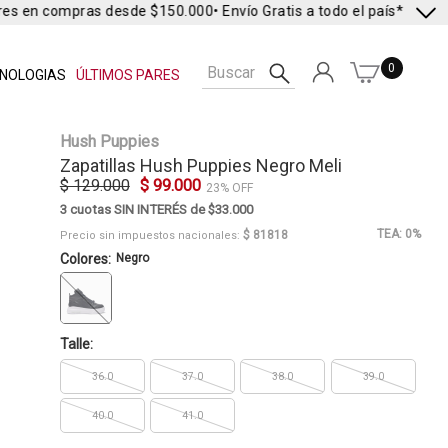
res en compras desde $150.000
• Envío Gratis a todo el país* •
Envío 
0
NOLOGIAS
ÚLTIMOS PARES
Hush Puppies
Zapatillas
Hush Puppies
Negro Meli
$ 129.000
$ 99.000
23% OFF
3 cuotas SIN INTERÉS de $33.000
TEA: 0%
$ 81818
Precio sin impuestos nacionales:
Colores:
Negro
Talle:
36.0
37.0
38.0
39.0
40.0
41.0