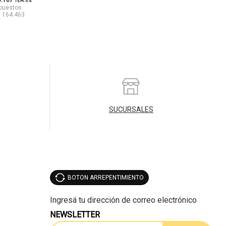
3.167
TEA: 0%
mpuestos
$ 164.463
SUCURSALES
BOTON ARREPENTIMIENTO
NEWSLETTER