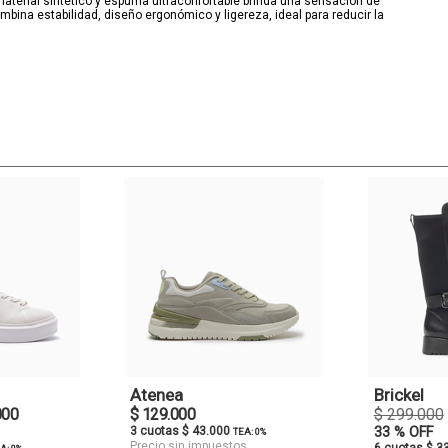
e material sintético y espuma ultraconfortable brinda una sensación de
mbina estabilidad, diseño ergonómico y ligereza, ideal para reducir la
Atenea
Brickel
000
$ 129.000
$ 299.000
3 cuotas $ 43.000
33 % OFF
TEA: 0%
Precio sin impuestos