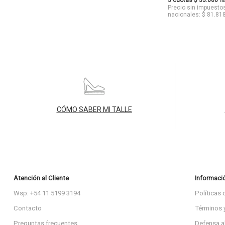
3 cuotas $ 33.000
TE
Precio sin impuesto
nacionales: $ 81.81
CÓMO SABER MI TALLE
Atención al Cliente
Informaci
Wsp: +54 11 5199 3194
Políticas 
Contacto
Términos 
Preguntas frecuentes
Defensa a