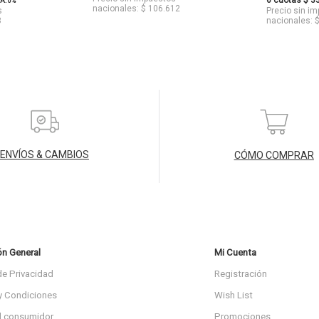
6 cuotas $ 3
A: 0%
nacionales: $ 106.612
s
Precio sin i
8
nacionales: 
ENVÍOS & CAMBIOS
CÓMO COMPRAR
ón General
Mi Cuenta
de Privacidad
Registración
y Condiciones
Wish List
l consumidor
Promociones