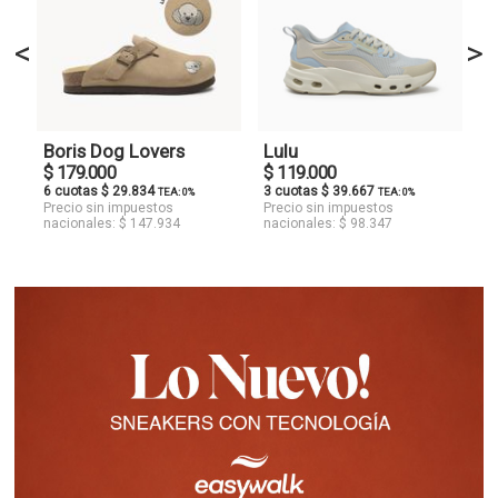
<
>
Boris Dog Lovers
Lulu
$ 179.000
$ 119.000
6 cuotas $ 29.834
3 cuotas $ 39.667
TEA: 0%
TEA: 0%
Precio sin impuestos
Precio sin impuestos
nacionales: $ 147.934
nacionales: $ 98.347